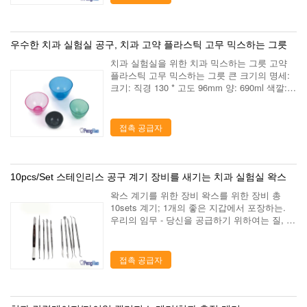
우수한 치과 실험실 공구, 치과 고약 플라스틱 고무 믹스하는 그릇
치과 실험실을 위한 치과 믹스하는 그릇 고약
플라스틱 고무 믹스하는 그릇 큰 크기의 명세:
크기: 직경 130 * 고도 96mm 양: 690ml 색깔:
깊은 파랑, 밝은 초록색 가벼운 빨강 ctn, ctn 무
게 당 100pcs: 13KGS/CTN 중간 크기의 명세:
크...
접촉 공급자
10pcs/Set 스테인리스 공구 계기 장비를 새기는 치과 실험실 왁스
왁스 계기를 위한 장비 왁스를 위한 장비 총
10sets 계기; 1개의 좋은 지갑에서 포장하는.
우리의 임무 - 당신을 공급하기 위하여는 질, 고
도 서비스를 완전히 하십시오 - 연구의 신청을
통해 사람들의 치과 건강에, 디자인은 공헌하기
위하여는, 치과 실험실 제품의 ...
접촉 공급자