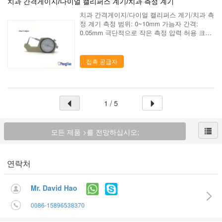
치과 간격게이지/다이얼 캘리퍼스 계기/치과 측정 계기
치과 간격게이지/다이얼 캘리퍼스 계기/치과 측
정 계기 측정 범위: 0~10mm 가늠자 간격:
0.05mm 극단적으로 작은 측정 압력 허용 크라
운 모형에 금속 간격의 정확한 결심. 쉬운 측정
접촉을 적응시켜서와 날의 사면을 돌아서 조정.
- 정확도 (0.05mm) 떨어져 ...
접촉 공급자
1 / 5
모든 제품 >를 전망하십시오;
연락처
Mr. David Hao
0086-15896538370