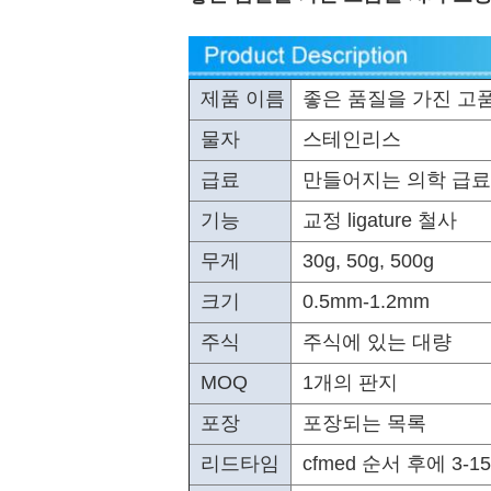
제품 이름
좋은 품질을 가진 고
물자
스테인리스
급료
만들어지는 의학 급료 
기능
교정 ligature 철사
무게
30g, 50g, 500g
크기
0.5mm-1.2mm
주식
주식에 있는 대량
MOQ
1개의 판지
포장
포장되는 목록
리드타임
cfmed 순서 후에 3-15