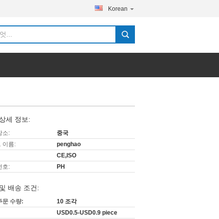
Korean
상세 정보:
장소:
중국
 이름:
penghao
CE,ISO
번호:
PH
및 배송 조건:
주문 수량:
10 조각
USD0.5-USD0.9 piece