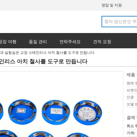
영업 및 지원:
공장 여행
품질 관리
연락주세요
견적 요청
과 실험실은 교정 스테인리스 아치 철사를 도구로 만듭니다
인리스 아치 철사를 도구로 만듭니다
제품 
원래 
브랜드
인증:
모델 
결제 
최소 
가격: