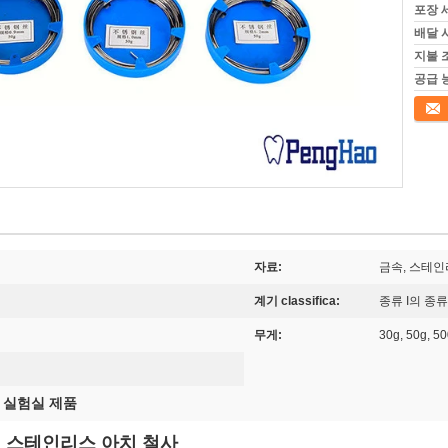
포장 
배달 
지불 
공급 
접촉
자료:
금속, 스테
계기 classifica:
종류 I의 종류 
무게:
30g, 50g, 5
 실험실 제품
정 스테인리스 아치 철사