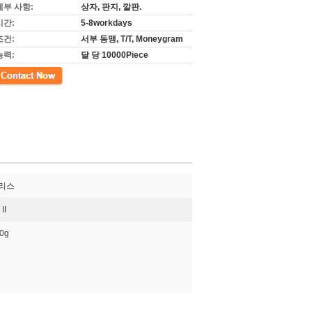
세부 사항:
상자, 판지, 깔판.
시간:
5-8workdays
조건:
서부 동맹, T/T, Moneygram
능력:
달 당 10000Piece
인리스
II
00g