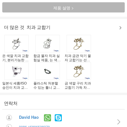
제품 설명 >
더 많은 것
치과 교합기
은 색깔 치과 교합
합금 물자 치과 실
치과 금관 악기 물
기, 분리가능한 유
험실 제품, 는 색깔
자 교합기는 선택 3
형 아연 합금 교합
가득 차있는 입 교
개 크기 수락가능
기
합기
한 주문 설계합니
다
일본식 세륨/ISO
플라스틱 처분할
금 색깔 구리 치과
승인이 치과 교합
수 있는 틀니 교합
교합기 가득 차있
기 금속 물자에 의
기는 치과 실험실
는 입 유형 치과 실
하여 했습니다
을 위한 장치를 폐
험실 교합기
색합니다
연락처
David Hao
0086-15896538370