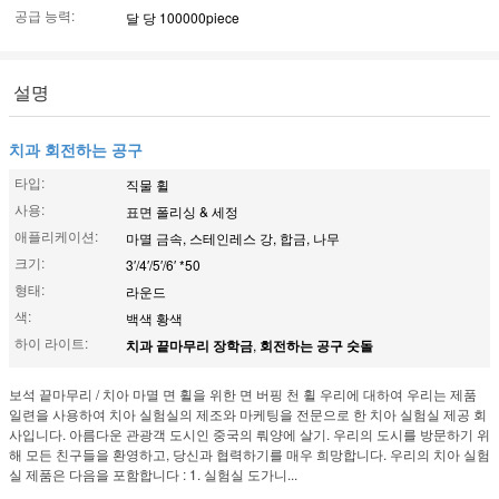
공급 능력:
달 당 100000piece
설명
치과 회전하는 공구
타입:
직물 휠
사용:
표면 폴리싱 & 세정
애플리케이션:
마멸 금속, 스테인레스 강, 합금, 나무
크기:
3′/4′/5′/6′ *50
형태:
라운드
색:
백색 황색
하이 라이트:
치과 끝마무리 장학금
,
회전하는 공구 숫돌
보석 끝마무리 / 치아 마멸 면 휠을 위한 면 버핑 천 휠 우리에 대하여 우리는 제품
일련을 사용하여 치아 실험실의 제조와 마케팅을 전문으로 한 치아 실험실 제공 회
사입니다. 아름다운 관광객 도시인 중국의 뤄양에 살기. 우리의 도시를 방문하기 위
해 모든 친구들을 환영하고, 당신과 협력하기를 매우 희망합니다. 우리의 치아 실험
실 제품은 다음을 포함합니다 : 1. 실험실 도가니...