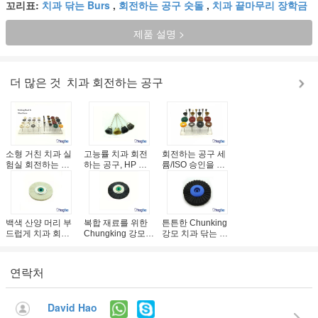
꼬리표:
치과 닦는 Burs
,
회전하는 공구 숫돌
,
치과 끝마무리 장학금
제품 설명 >
더 많은 것
치과 회전하는 공구
소형 거친 치과 실
고능률 치과 회전
회전하는 공구 세
험실 회전하는 닦
하는 공구, HP 정
륨/ISO 승인을 위
는 솔 말/산양 머리
강이 22mm 거친
한 닦는 솔이 치과
유형
닦는 솔
실험실에 의하여
분류했습니다
백색 산양 머리 부
복합 재료를 위한
튼튼한 Chunking
드럽게 치과 회전
Chungking 강모
강모 치과 닦는 기
하는 공구, 48mm
집중 거친 선반 닦
계를 위한 단단한
외부 Dia 치과 닦는
는 솔
덮음 폴란드인 솔
솔
연락처
David Hao