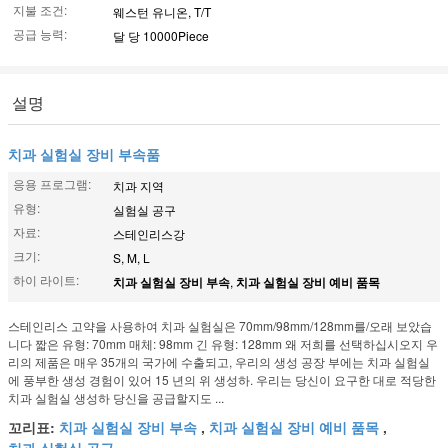
지불 조건:
웨스턴 유니온, T/T
공급 능력:
달 당 10000Piece
설명
치과 실험실 장비 부속품
응용 프로그램:
치과 지역
유형:
실험실 공구
자료:
스테인리스강
크기:
S, M, L
하이 라이트:
치과 실험실 장비 부속
,
치과 실험실 장비 예비 품목
스테인리스 고약을 사용하여 치과 실험실은 70mm/98mm/128mm를/오래 보았습
니다 짧은 유형: 70mm 매체: 98mm 긴 유형: 128mm 왜 저희를 선택하십시오지 우
리의 제품은 매우 35개의 국가에 수출되고, 우리의 생성 공장 부에는 치과 실험실
에 풍부한 생성 경험이 있어 15 년의 위 생성하. 우리는 당신이 요구한 대로 적당한
치과 실험실 생성하 당신을 공급할지도 ...
꼬리표:
치과 실험실 장비 부속
,
치과 실험실 장비 예비 품목
,
치과 실험실 공급