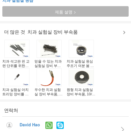
제품 설명 >
더 많은 것
치과 실험실 장비 부속품
치과 석고판 핀 교
믿을 수 있는 치과
치과 실험실 원심
련 단위를 위한
실험실 장비 부속
주조기 여분 봄 세
2.35mm 텅스텐 탄
품/고약은 톱날
륨/ISO는 찬성했습
화물 강철 교련
95mm/선택
니다
125mm를
치과 실험실 아치
우수한 치과 실험
원형 치과 실험실
트리밍 장비를 위
실 장비 부속품, 분
장비 부속품, 10/12
한 텅스텐 강철 물
사기 펜 교체 부분
인치 다이아몬드
자 가시
트리밍 바퀴
연락처
David Hao