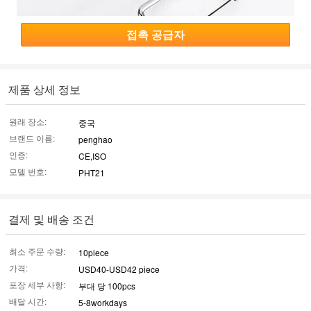
접촉 공급자
제품 상세 정보
원래 장소:
중국
브랜드 이름:
penghao
인증:
CE,ISO
모델 번호:
PHT21
결제 및 배송 조건
최소 주문 수량:
10piece
가격:
USD40-USD42 piece
포장 세부 사항:
부대 당 100pcs
배달 시간:
5-8workdays