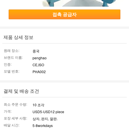
접촉 공급자
제품 상세 정보
원래 장소:
중국
브랜드 이름:
penghao
인증:
CE,ISO
모델 번호:
PHA002
결제 및 배송 조건
최소 주문 수량:
10 조각
가격:
USD5-USD12 piece
포장 세부 사항:
상자, 판지, 깔판.
배달 시간:
5-8workdays