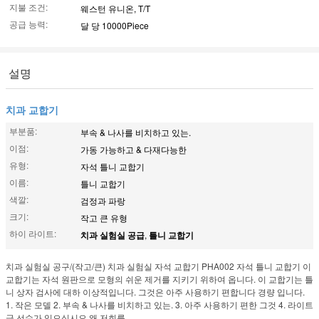
지불 조건:
웨스턴 유니온, T/T
공급 능력:
달 당 10000Piece
설명
치과 교합기
부분품:
부속 & 나사를 비치하고 있는.
이점:
가동 가능하고 & 다재다능한
유형:
자석 틀니 교합기
이름:
틀니 교합기
색깔:
검정과 파랑
크기:
작고 큰 유형
하이 라이트:
치과 실험실 공급
,
틀니 교합기
치과 실험실 공구/(작고/큰) 치과 실험실 자석 교합기 PHA002 자석 틀니 교합기 이
교합기는 자석 원판으로 모형의 쉬운 제거를 지키기 위하여 옵니다. 이 교합기는 틀
니 상자 검사에 대하 이상적입니다. 그것은 아주 사용하기 편합니다 경량 입니다.
1. 작은 모델 2. 부속 & 나사를 비치하고 있는. 3. 아주 사용하기 편한 그것 4. 라이트
급 선수가 있으십시오 왜 저희를 ...