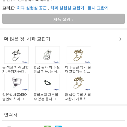
꼬리표:
치과 실험실 공급
,
치과 실험실 교합기
,
틀니 교합기
제품 설명 >
더 많은 것
치과 교합기
은 색깔 치과 교합
합금 물자 치과 실
치과 금관 악기 물
기, 분리가능한 유
험실 제품, 는 색깔
자 교합기는 선택 3
형 아연 합금 교합
가득 차있는 입 교
개 크기 수락가능
기
합기
한 주문 설계합니
다
일본식 세륨/ISO
플라스틱 처분할
금 색깔 구리 치과
승인이 치과 교합
수 있는 틀니 교합
교합기 가득 차있
기 금속 물자에 의
기는 치과 실험실
는 입 유형 치과 실
하여 했습니다
을 위한 장치를 폐
험실 교합기
색합니다
연락처