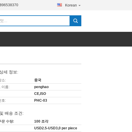
5896538370
Korean
상세 정보:
장소:
중국
 이름:
penghao
CE,ISO
번호:
PHC-03
및 배송 조건:
주문 수량:
100 조각
USD2.5-USD3,0 per piece