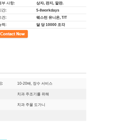
세부 사항:
상자, 판지, 깔판.
시간:
5-8workdays
조건:
웨스턴 유니온, T/T
능력:
달 당 10000 조각
:
10-20배, 장수 서비스
치과 주조기를 위해
치과 주물 도가니