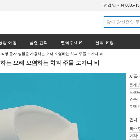
영업 및 지원:
0086-1
공장 여행
품질 관리
연락주세요
견적 요청
 석영 물자 생활을 사용하는 오래 오염하는 치과 주물 도가니 비
하는 오래 오염하는 치과 주물 도가니 비
제품 
원래 
브랜드
인증:
모델 
결제 
최소 
가격: