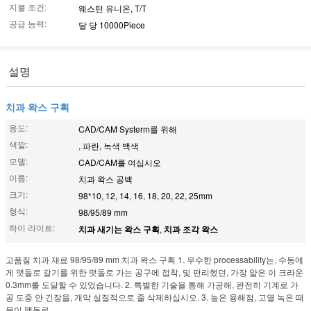
지불 조건:
웨스턴 유니온, T/T
공급 능력:
달 당 10000Piece
설명
치과 왁스 구획
용도:
CAD/CAM Systerm를 위해
색깔:
, 파란, 녹색 백색
모델:
CAD/CAM를 여십시오
이름:
치과 왁스 공백
크기:
98*10, 12, 14, 16, 18, 20, 22, 25mm
형식:
98/95/89 mm
하이 라이트:
치과 새기는 왁스 구획
,
치과 조각 왁스
고품질 치과 재료 98/95/89 mm 치과 왁스 구획 1. 우수한 processability는, 수동에
게 맷돌로 갈기를 위한 맷돌로 가는 공구에 접착, 및 편리했던, 가장 얇은 이 크라운
0.3mm를 도달할 수 있었습니다. 2. 특별한 기술을 통해 가공해, 완전히 기계로 가
공 도중 안 긴장을, 개악 실질적으로 줄 삭제하십시오. 3. 높은 융해점, 고열 녹은 때
문이 맷돌로 ...