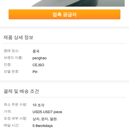
접촉 공급자
제품 상세 정보
원래 장소:
중국
브랜드 이름:
penghao
인증:
CE,ISO
모델 번호:
PH
결제 및 배송 조건
최소 주문 수량:
10 조각
가격:
USD5-USD7 piece
포장 세부 사항:
상자, 판지, 깔판.
배달 시간:
5-8workdays