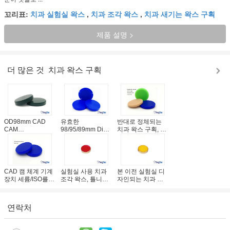
꼬리표:
치과 실험실 왁스
,
치과 조각 왁스
,
치과 새기는 왁스 구획
제품 설명 >
더 많은 것
치과 왁스 구획
OD98mm CAD
유효한
반대로 정체되는
CAM
98/95/89mm Dia
치과 왁스 구획, 높
Roland/Zirkonzahn/Amann
가 틀니를 위한 높
은 융해점 치과 새
체계를 위한 치과
은 융해점 유형에
기는 왁스 구획
왁스 구획
의하여 치과 왁스
관을 씌웁니다
CAD 캠 체계 기계
실험실 사용 치과
본 이전 실험실 디
장치 세륨/ISO를
조각 왁스, 틀니를
자인되는 치과 조
위한 치과 실험실
위한 주문 크기 치
각 왁스 전문가
왁스 구획은 찬성
과 왁스
했습니다
연락처