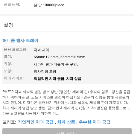
공급 능력:
달 당 100000piece
설명
허니콤 발사 트레이
응용 프로그램:
치과 지역
크기:
65mm*12.5mm, 55mm*12.5mm
유형:
세라믹 핀과 더불어 큰 구멍,
모양:
정사각형 도형
하이 라이트:
직업적인 치과 공급
,
치과 상품
PHF02 치과 세라믹 벌집 발포 쟁반 (정연한, 세라믹 핀) 우리의 임무 - 당신을 공급
하기 위하여는 질, 고도 서비스를 완전히 하십시오 - 연구의 신청을 통해 사람들의
치과 건강에, 디자인은 공헌하기 위하여는, 치과 실험실 제품의 판매 제조합니다.
치과 세라믹 벌집 발포 쟁반 (금속 핀 & 세라믹 핀) (원, 사각) 벌집은 플랫폼으로 크
라운 & 교량을 시동하기 위하여 이...
꼬리표:
직업적인 치과 공급
,
치과 상품
,
우수한 치과 공급
제품 설명 >