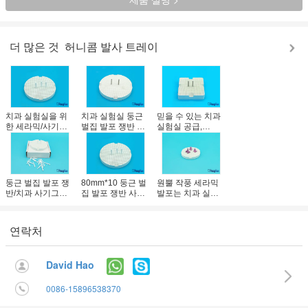
더 많은 것
허니콤 발사 트레이
치과 실험실을 위
치과 실험실 둥근
믿을 수 있는 치과
한 세라믹/사기그
벌집 발포 쟁반 도
실험실 공급,
릇 벌집 발포 쟁반
재는 증명된 세
65mm*65mm*12.5mm
원형
륨/ISO를 만들었습
에 있는 치과 실험
니다
실 발포 쟁반
둥근 벌집 발포 쟁
80mm*10 둥근 벌
원뿔 작풍 세라믹
반/치과 사기그릇
집 발포 쟁반 사용
발포는 치과 실험
벌집 굽기 쟁반
법을 시동하는 치
실을 위해 고열 저
과 실험실 크라운
항하는 말뚝을 박
& 교량
습니다
연락처
David Hao
0086-15896538370