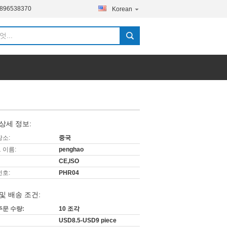
5896538370
Korean
상세 정보:
장소:
중국
 이름:
penghao
CE,ISO
번호:
PHR04
및 배송 조건:
주문 수량:
10 조각
USD8.5-USD9 piece