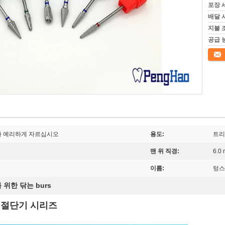
포장 
배달 
지불 
공급 
접촉
다 예리하게 자르십시오
용도:
트리
맨 위 직경:
6.0
이름:
텅스
 위한 닦는 burs
 절단기 시리즈