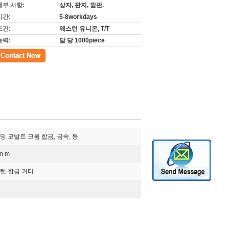
세부 사항:
상자, 판지, 깔판.
시간:
5-8workdays
조건:
웨스턴 유니온, T/T
능력:
달 당 1000piece
밍 코발트 크롬 합금, 금속, 등
 m m
텐 합금 커터