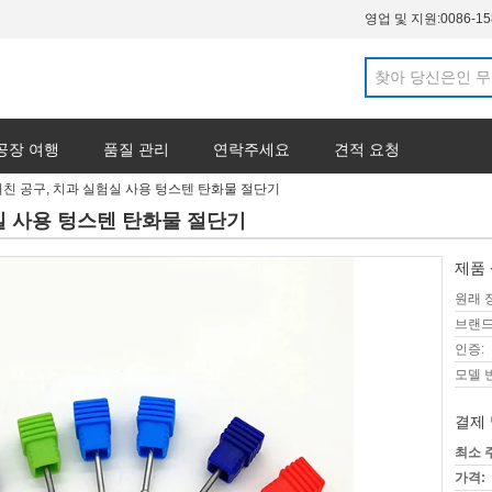
영업 및 지원:
0086-1
공장 여행
품질 관리
연락주세요
견적 요청
거친 공구, 치과 실험실 사용 텅스텐 탄화물 절단기
실 사용 텅스텐 탄화물 절단기
제품 
원래 
브랜드
인증:
모델 
결제 
최소 
가격: